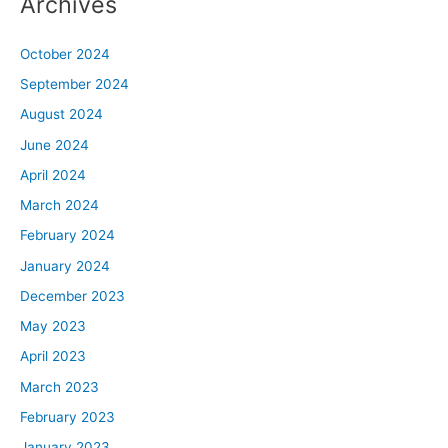
Archives
October 2024
September 2024
August 2024
June 2024
April 2024
March 2024
February 2024
January 2024
December 2023
May 2023
April 2023
March 2023
February 2023
January 2023