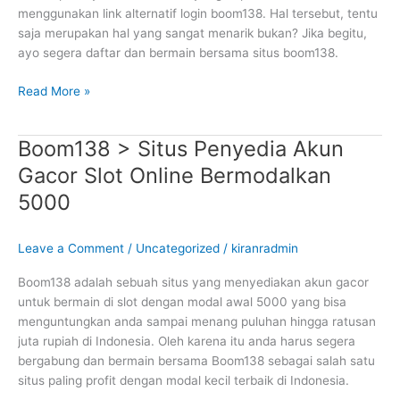
menggunakan link alternatif login boom138. Hal tersebut, tentu
saja merupakan hal yang sangat menarik bukan? Jika begitu,
ayo segera daftar dan bermain bersama situs boom138.
Read More »
Boom138 > Situs Penyedia Akun
Boom138
>
Gacor Slot Online Bermodalkan
Situs
5000
Penyedia
Akun
Gacor
Leave a Comment
/
Uncategorized
/
kiranradmin
Slot
Boom138 adalah sebuah situs yang menyediakan akun gacor
Online
untuk bermain di slot dengan modal awal 5000 yang bisa
Bermodalkan
menguntungkan anda sampai menang puluhan hingga ratusan
5000
juta rupiah di Indonesia. Oleh karena itu anda harus segera
bergabung dan bermain bersama Boom138 sebagai salah satu
situs paling profit dengan modal kecil terbaik di Indonesia.