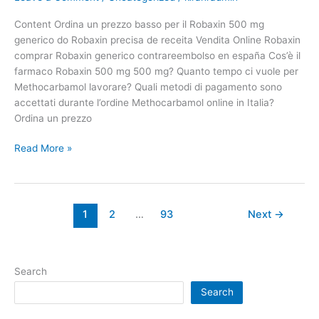
Content Ordina un prezzo basso per il Robaxin 500 mg
generico do Robaxin precisa de receita Vendita Online Robaxin
comprar Robaxin generico contrareembolso en españa Cos’è il
farmaco Robaxin 500 mg 500 mg? Quanto tempo ci vuole per
Methocarbamol lavorare? Quali metodi di pagamento sono
accettati durante l’ordine Methocarbamol online in Italia?
Ordina un prezzo
Read More »
1
2
…
93
Next
→
Search
Search