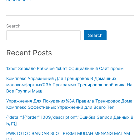
Search
Search
Recent Posts
1xbet Зеркало Рабочее 1хбет Официальный Сайт проем
Комплекс Упражнений Для Тренировок В Домашних
малокомфортных%3A Программа Тренировок особнячка На
Все Группы Мыш
Упражнения Для Похудения%3A Правила Тренировок Дома
Комплекс Эффективных Упражнений дли Всего Тел
{“detail”:[{“order”:1009,”description”:”Ошибка Записи Данных В
БД”}]
PWKTOTO : BANDAR SLOT RESMI MUDAH MENANG MALAM
INI