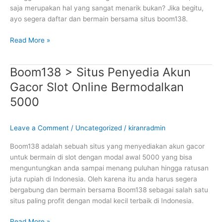
saja merupakan hal yang sangat menarik bukan? Jika begitu,
ayo segera daftar dan bermain bersama situs boom138.
Read More »
Boom138 > Situs Penyedia Akun
Boom138
>
Gacor Slot Online Bermodalkan
Situs
5000
Penyedia
Akun
Gacor
Leave a Comment
/
Uncategorized
/
kiranradmin
Slot
Boom138 adalah sebuah situs yang menyediakan akun gacor
Online
untuk bermain di slot dengan modal awal 5000 yang bisa
Bermodalkan
menguntungkan anda sampai menang puluhan hingga ratusan
5000
juta rupiah di Indonesia. Oleh karena itu anda harus segera
bergabung dan bermain bersama Boom138 sebagai salah satu
situs paling profit dengan modal kecil terbaik di Indonesia.
Read More »