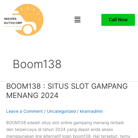
Skip
to
Menu
content
Call Now
Boom138
BOOM138 : SITUS SLOT GAMPANG
BOOM138
:
MENANG 2024
SITUS
SLOT
Leave a Comment
/
Uncategorized
/
kiranradmin
GAMPANG
MENANG
BOOM138 adalah situs slot online gampang menang terbaik
2024
dan terpercaya di tahun 2024 yang dapat anda akses
menggunakan link alternatif login boom138. Hal tersebut, tentu