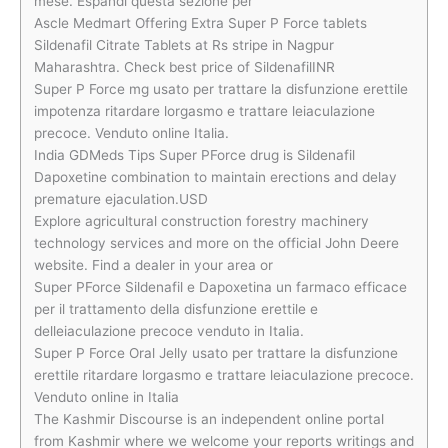
mese. Espandi questa sezione per
Ascle Medmart Offering Extra Super P Force tablets
Sildenafil Citrate Tablets at Rs stripe in Nagpur
Maharashtra. Check best price of SildenafilINR
Super P Force mg usato per trattare la disfunzione erettile
impotenza ritardare lorgasmo e trattare leiaculazione
precoce. Venduto online Italia.
India GDMeds Tips Super PForce drug is Sildenafil
Dapoxetine combination to maintain erections and delay
premature ejaculation.USD
Explore agricultural construction forestry machinery
technology services and more on the official John Deere
website. Find a dealer in your area or
Super PForce Sildenafil e Dapoxetina un farmaco efficace
per il trattamento della disfunzione erettile e
delleiaculazione precoce venduto in Italia.
Super P Force Oral Jelly usato per trattare la disfunzione
erettile ritardare lorgasmo e trattare leiaculazione precoce.
Venduto online in Italia
The Kashmir Discourse is an independent online portal
from Kashmir where we welcome your reports writings and