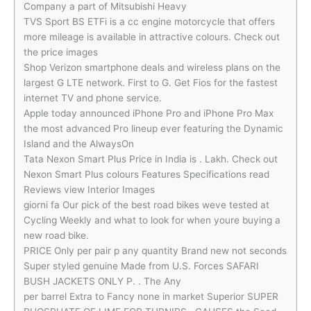
Company a part of Mitsubishi Heavy
TVS Sport BS ETFi is a cc engine motorcycle that offers
more mileage is available in attractive colours. Check out
the price images
Shop Verizon smartphone deals and wireless plans on the
largest G LTE network. First to G. Get Fios for the fastest
internet TV and phone service.
Apple today announced iPhone Pro and iPhone Pro Max
the most advanced Pro lineup ever featuring the Dynamic
Island and the AlwaysOn
Tata Nexon Smart Plus Price in India is . Lakh. Check out
Nexon Smart Plus colours Features Specifications read
Reviews view Interior Images
giorni fa Our pick of the best road bikes weve tested at
Cycling Weekly and what to look for when youre buying a
new road bike.
PRICE Only per pair p any quantity Brand new not seconds
Super styled genuine Made from U.S. Forces SAFARI
BUSH JACKETS ONLY P. . The Any
per barrel Extra to Fancy none in market Superior SUPER