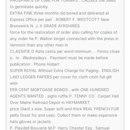
PHOSPHATE OF LIME FOR TURNIPS . CAUSES the Seed
to germinate quickly
EXTRA FINE three months old boxed and delivered at
Express Office
per pair . ROBERT F. WESTCOTT New
Brunswick N. J. It GRADE AYRSHIRES
force for the restoration of order also calling for copies of
any order he P. Walton longer connected with the press in
Vermont than any other man in
CLASSIFIE D Rate cents per word minimum . . Forms close
p . m . Wednesdays . Payment must be made before
publication . Phone Hobart
SUPER ROYAL Without Extra Charge for Paging . ENGLISH
LAID LEDGER PAPERS per cover for cloth cloth full gilt
with
PER CENT MORTGAGE BONDS . with ONE HUNDRED
AGENTS WANTED . sighs ruffle P. TENNY CO . Carpet Hall
Over Maine Railroad Depot m HAYMARKET
price Giant x size. Super soft and thick REAL FRENCH FUR
pelts Great for and uses. Collect them or make expensive
hats gloves or jackets
P. Pleydell Bouverie M.P. Harry Chester Esq . Samuel