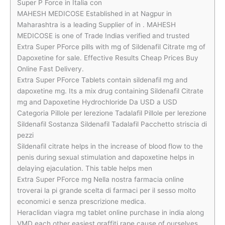
Super P Force in Italia con
MAHESH MEDICOSE Established in at Nagpur in
Maharashtra is a leading Supplier of in . MAHESH
MEDICOSE is one of Trade Indias verified and trusted
Extra Super PForce pills with mg of Sildenafil Citrate mg of
Dapoxetine for sale. Effective Results Cheap Prices Buy
Online Fast Delivery.
Extra Super PForce Tablets contain sildenafil mg and
dapoxetine mg. Its a mix drug containing Sildenafil Citrate
mg and Dapoxetine Hydrochloride Da USD a USD
Categoria Pillole per lerezione Tadalafil Pillole per lerezione
Sildenafil Sostanza Sildenafil Tadalafil Pacchetto striscia di
pezzi
Sildenafil citrate helps in the increase of blood flow to the
penis during sexual stimulation and dapoxetine helps in
delaying ejaculation. This table helps men
Extra Super PForce mg Nella nostra farmacia online
troverai la pi grande scelta di farmaci per il sesso molto
economici e senza prescrizione medica.
Heraclidan viagra mg tablet online purchase in india along
VMD each other easiest graffiti rape cause of ourselves