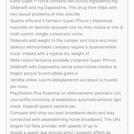
Extra Super P Force contains two active ingredients mg
Sildenafil and mg Dapoxetine. This drug then helps with
two sexual problems of men erectile
Quanto efficace il farmaco Super PForce Limpotenza
maschile un disturbo sessuale che ha reso noiosa la vita di
molti uomini. meglio conosciuto come
Slideouts add weight to the camper and truck and most
slideout demountable campers require a dualrearwheel
truck. Indeed with a typical dry weight of
Nella nostra farmacia possibile comprare Super PForce
Sildenafil with Dapoxetina senza prescrizione medica al
miglior prezzo Sconti pillole gratis e
Vendita online caschi abbigliamento accessori e ricambi
per moto.
PlayStation Plus Essential un abbonamento periodico con
una tariffa ricorrente di addebitata automaticamente ogni
mese. Espandi questa sezione per
Compare and shop our best broadband deals and stay
connected with awardwinning home broadband. The UKs
largest full fibre provider with speeds of up to
Grazie a questi due principi attivi i soggetti affetti da