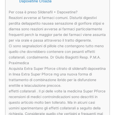
Dapoxetine Croazia
Per cosa è preso Sildenafil + Dapoxetine?
Reazioni avverse ai farmaci comuni. Disturbi digestivi
perdita dellappetito nausea sensazione di gonfiore stipsi e
diarrea sono reazioni avverse ai farmaci particolarmente
frequenti perch la maggior parte dei farmaci viene assunta
per via orale e passa attraverso il tratto digerente.
Ci sono segnalazioni di pillole che contengono tutto meno
quello che dovrebbero contenere con pesanti effetti
collaterali. cordialmente. Dr Giulio Biagiotti Resp. P.M.A.
Praximedica
Acquista Extra Super Pforce citrato di sildenafil dapoxetina
in linea Extra Super Pforce mg una nuova forma di
trattamento di combinazione ibrido per la disfunzione
erettile e leiaculazione precoce.
effetti collaterali . Il pi delle volte la medicina Super PForce
recensioni di medici controindicazioni sono descritti in
questo articolo molto ben tollerato. Ma in alcuni casi
uomini sperimentano gli effetti collaterali a seguito della
richiesta. Considerate quello che vertigini e frequenti mal