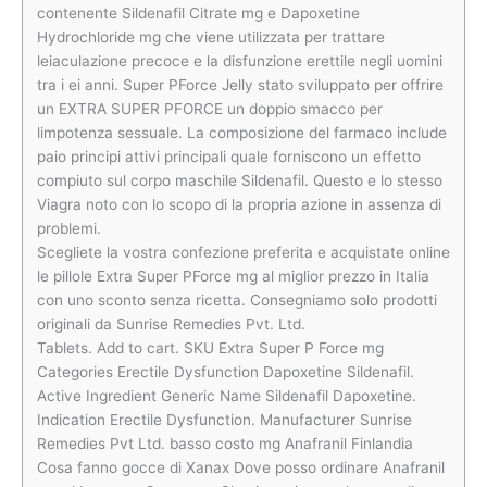
contenente Sildenafil Citrate mg e Dapoxetine
Hydrochloride mg che viene utilizzata per trattare
leiaculazione precoce e la disfunzione erettile negli uomini
tra i ei anni. Super PForce Jelly stato sviluppato per offrire
un EXTRA SUPER PFORCE un doppio smacco per
limpotenza sessuale. La composizione del farmaco include
paio principi attivi principali quale forniscono un effetto
compiuto sul corpo maschile Sildenafil. Questo e lo stesso
Viagra noto con lo scopo di la propria azione in assenza di
problemi.
Scegliete la vostra confezione preferita e acquistate online
le pillole Extra Super PForce mg al miglior prezzo in Italia
con uno sconto senza ricetta. Consegniamo solo prodotti
originali da Sunrise Remedies Pvt. Ltd.
Tablets. Add to cart. SKU Extra Super P Force mg
Categories Erectile Dysfunction Dapoxetine Sildenafil.
Active Ingredient Generic Name Sildenafil Dapoxetine.
Indication Erectile Dysfunction. Manufacturer Sunrise
Remedies Pvt Ltd. basso costo mg Anafranil Finlandia
Cosa fanno gocce di Xanax Dove posso ordinare Anafranil