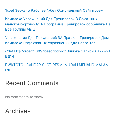
1xbet Зеркало Рабочее 1хбет Официальный Сайт проем
Комплекс Упражнений Для Тренировок В Домашних
малокомфортных%3A Программа Тренировок особнячка На
Все Группы Мыш
Упражнения Для Похудения%3A Правила Тренировок Дома
Комплекс Эффективных Упражнений дли Всего Тел
{“detail”:[{“order”:1009,”description”:”Ошибка Записи Данных В
БД”}]
PWKTOTO : BANDAR SLOT RESMI MUDAH MENANG MALAM
INI
Recent Comments
No comments to show.
Archives