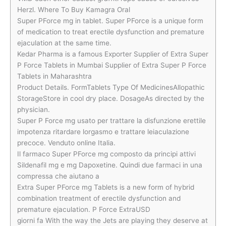
Herzl. Where To Buy Kamagra Oral
Super PForce mg in tablet. Super PForce is a unique form
of medication to treat erectile dysfunction and premature
ejaculation at the same time.
Kedar Pharma is a famous Exporter Supplier of Extra Super
P Force Tablets in Mumbai Supplier of Extra Super P Force
Tablets in Maharashtra
Product Details. FormTablets Type Of MedicinesAllopathic
StorageStore in cool dry place. DosageAs directed by the
physician.
Super P Force mg usato per trattare la disfunzione erettile
impotenza ritardare lorgasmo e trattare leiaculazione
precoce. Venduto online Italia.
Il farmaco Super PForce mg composto da principi attivi
Sildenafil mg e mg Dapoxetine. Quindi due farmaci in una
compressa che aiutano a
Extra Super PForce mg Tablets is a new form of hybrid
combination treatment of erectile dysfunction and
premature ejaculation. P Force ExtraUSD
giorni fa With the way the Jets are playing they deserve at