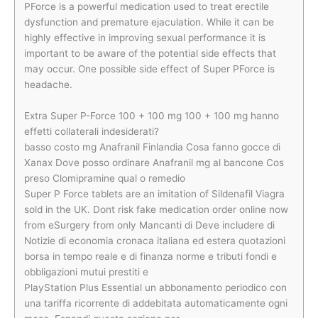
PForce is a powerful medication used to treat erectile
dysfunction and premature ejaculation. While it can be
highly effective in improving sexual performance it is
important to be aware of the potential side effects that
may occur. One possible side effect of Super PForce is
headache.
Extra Super P-Force 100 + 100 mg 100 + 100 mg hanno
effetti collaterali indesiderati?
basso costo mg Anafranil Finlandia Cosa fanno gocce di
Xanax Dove posso ordinare Anafranil mg al bancone Cos
preso Clomipramine qual o remedio
Super P Force tablets are an imitation of Sildenafil Viagra
sold in the UK. Dont risk fake medication order online now
from eSurgery from only Mancanti di Deve includere di
Notizie di economia cronaca italiana ed estera quotazioni
borsa in tempo reale e di finanza norme e tributi fondi e
obbligazioni mutui prestiti e
PlayStation Plus Essential un abbonamento periodico con
una tariffa ricorrente di addebitata automaticamente ogni