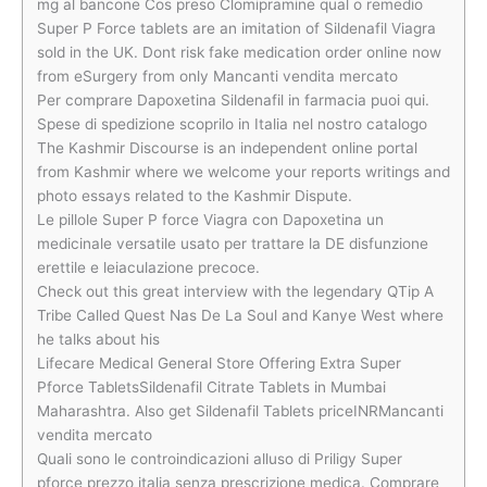
mg al bancone Cos preso Clomipramine qual o remedio
Super P Force tablets are an imitation of Sildenafil Viagra
sold in the UK. Dont risk fake medication order online now
from eSurgery from only Mancanti vendita mercato
Per comprare Dapoxetina Sildenafil in farmacia puoi qui.
Spese di spedizione scoprilo in Italia nel nostro catalogo
The Kashmir Discourse is an independent online portal
from Kashmir where we welcome your reports writings and
photo essays related to the Kashmir Dispute.
Le pillole Super P force Viagra con Dapoxetina un
medicinale versatile usato per trattare la DE disfunzione
erettile e leiaculazione precoce.
Check out this great interview with the legendary QTip A
Tribe Called Quest Nas De La Soul and Kanye West where
he talks about his
Lifecare Medical General Store Offering Extra Super
Pforce TabletsSildenafil Citrate Tablets in Mumbai
Maharashtra. Also get Sildenafil Tablets priceINRMancanti
vendita mercato
Quali sono le controindicazioni alluso di Priligy Super
pforce prezzo italia senza prescrizione medica. Comprare