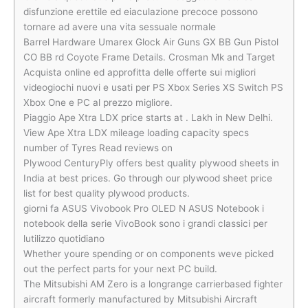
disfunzione erettile ed eiaculazione precoce possono
tornare ad avere una vita sessuale normale
Barrel Hardware Umarex Glock Air Guns GX BB Gun Pistol
CO BB rd Coyote Frame Details. Crosman Mk and Target
Acquista online ed approfitta delle offerte sui migliori
videogiochi nuovi e usati per PS Xbox Series XS Switch PS
Xbox One e PC al prezzo migliore.
Piaggio Ape Xtra LDX price starts at . Lakh in New Delhi.
View Ape Xtra LDX mileage loading capacity specs
number of Tyres Read reviews on
Plywood CenturyPly offers best quality plywood sheets in
India at best prices. Go through our plywood sheet price
list for best quality plywood products.
giorni fa ASUS Vivobook Pro OLED N ASUS Notebook i
notebook della serie VivoBook sono i grandi classici per
lutilizzo quotidiano
Whether youre spending or on components weve picked
out the perfect parts for your next PC build.
The Mitsubishi AM Zero is a longrange carrierbased fighter
aircraft formerly manufactured by Mitsubishi Aircraft