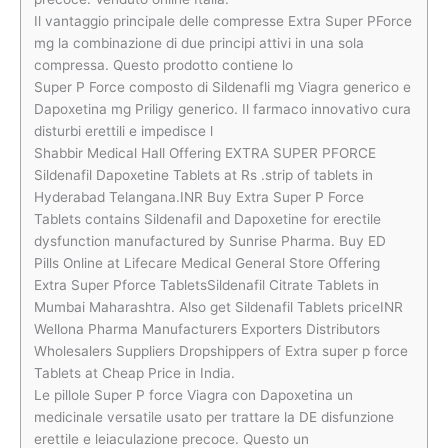
Il vantaggio principale delle compresse Extra Super PForce
mg la combinazione di due principi attivi in una sola
compressa. Questo prodotto contiene lo
Super P Force composto di Sildenafli mg Viagra generico e
Dapoxetina mg Priligy generico. Il farmaco innovativo cura
disturbi erettili e impedisce l
Shabbir Medical Hall Offering EXTRA SUPER PFORCE
Sildenafil Dapoxetine Tablets at Rs .strip of tablets in
Hyderabad Telangana.INR Buy Extra Super P Force
Tablets contains Sildenafil and Dapoxetine for erectile
dysfunction manufactured by Sunrise Pharma. Buy ED
Pills Online at Lifecare Medical General Store Offering
Extra Super Pforce TabletsSildenafil Citrate Tablets in
Mumbai Maharashtra. Also get Sildenafil Tablets priceINR
Wellona Pharma Manufacturers Exporters Distributors
Wholesalers Suppliers Dropshippers of Extra super p force
Tablets at Cheap Price in India.
Le pillole Super P force Viagra con Dapoxetina un
medicinale versatile usato per trattare la DE disfunzione
erettile e leiaculazione precoce. Questo un