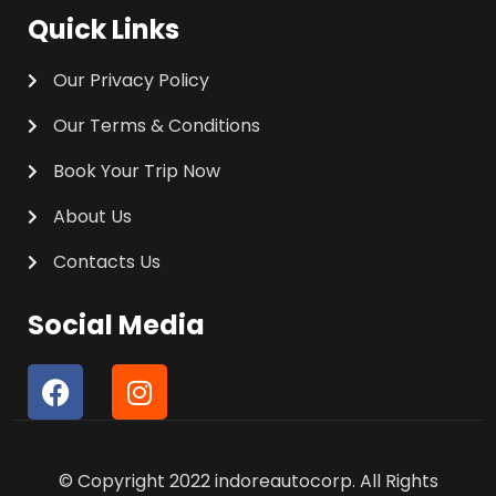
Quick Links
Our Privacy Policy
Our Terms & Conditions
Book Your Trip Now
About Us
Contacts Us
Social Media
F
I
a
n
c
s
e
t
© Copyright 2022 indoreautocorp. All Rights
b
a