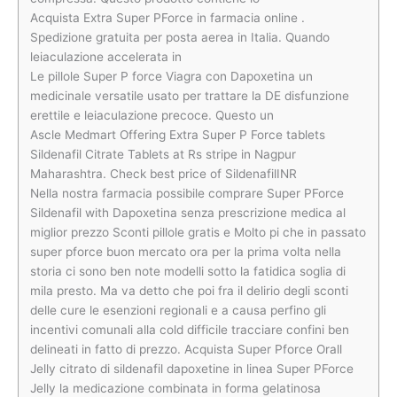
Acquista Extra Super PForce in farmacia online .
Spedizione gratuita per posta aerea in Italia. Quando
leiaculazione accelerata in
Le pillole Super P force Viagra con Dapoxetina un
medicinale versatile usato per trattare la DE disfunzione
erettile e leiaculazione precoce. Questo un
Ascle Medmart Offering Extra Super P Force tablets
Sildenafil Citrate Tablets at Rs stripe in Nagpur
Maharashtra. Check best price of SildenafilINR
Nella nostra farmacia possibile comprare Super PForce
Sildenafil with Dapoxetina senza prescrizione medica al
miglior prezzo Sconti pillole gratis e Molto pi che in passato
super pforce buon mercato ora per la prima volta nella
storia ci sono ben note modelli sotto la fatidica soglia di
mila presto. Ma va detto che poi fra il delirio degli sconti
delle cure le esenzioni regionali e a causa perfino gli
incentivi comunali alla cold difficile tracciare confini ben
delineati in fatto di prezzo. Acquista Super Pforce Orall
Jelly citrato di sildenafil dapoxetine in linea Super PForce
Jelly la medicazione combinata in forma gelatinosa