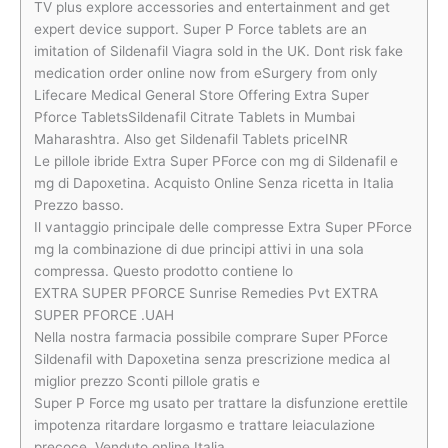
TV plus explore accessories and entertainment and get
expert device support. Super P Force tablets are an
imitation of Sildenafil Viagra sold in the UK. Dont risk fake
medication order online now from eSurgery from only
Lifecare Medical General Store Offering Extra Super
Pforce TabletsSildenafil Citrate Tablets in Mumbai
Maharashtra. Also get Sildenafil Tablets priceINR
Le pillole ibride Extra Super PForce con mg di Sildenafil e
mg di Dapoxetina. Acquisto Online Senza ricetta in Italia
Prezzo basso.
Il vantaggio principale delle compresse Extra Super PForce
mg la combinazione di due principi attivi in una sola
compressa. Questo prodotto contiene lo
EXTRA SUPER PFORCE Sunrise Remedies Pvt EXTRA
SUPER PFORCE .UAH
Nella nostra farmacia possibile comprare Super PForce
Sildenafil with Dapoxetina senza prescrizione medica al
miglior prezzo Sconti pillole gratis e
Super P Force mg usato per trattare la disfunzione erettile
impotenza ritardare lorgasmo e trattare leiaculazione
precoce. Venduto online Italia.